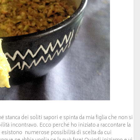
é stanca dei soliti sapori e spinta da mia figlia che non si
lità incontravo. Ecco perché ho iniziato a raccontare la
esistono numerose possibilità di scelta da cui