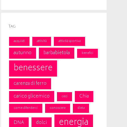
Tag
acquisti
attività
attività sportiva
autunno
barbabietola
benefici
benessere
carenza di ferro
carico glicemico
Chia
ceci
come difenderci
conoscere
dieta
energia
DNA
dolci