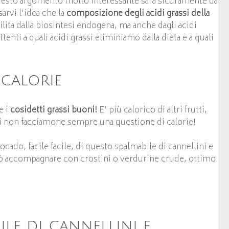
esto argomento molto interessante sarà sicuramente da
arvi l’idea che la
composizione degli acidi grassi della
lita dalla biosintesi endogena, ma anche dagli acidi
nti a quali acidi grassi eliminiamo dalla dieta e a quali
 calorie
e i
cosidetti grassi buoni!
E’ più calorico di altri frutti,
di non facciamone sempre una questione di calorie!
ocado, facile facile, di questo spalmabile di cannellini e
può accompagnare con crostini o verdurine crude, ottimo
ile di cannellini e