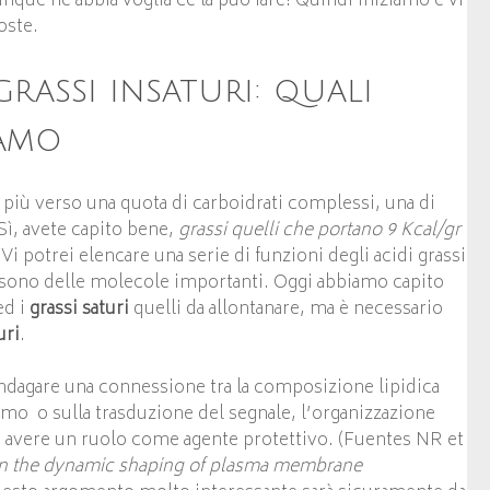
iunque ne abbia voglia ce la può fare! Quindi iniziamo e vi
oste.
grassi insaturi: quali
iamo
più verso una quota di carboidrati complessi, una di
Sì, avete capito bene,
grassi quelli che portano 9 Kcal/gr
 Vi potrei elencare una serie di funzioni degli acidi grassi
e sono delle molecole importanti. Oggi abbiamo capito
ed i
grassi saturi
quelli da allontanare, ma è necessario
uri
.
 indagare una connessione tra la composizione lipidica
smo o sulla trasduzione del segnale, l’organizzazione
ta avere un ruolo come agente protettivo. (Fuentes NR et
in the dynamic shaping of
plasma membrane