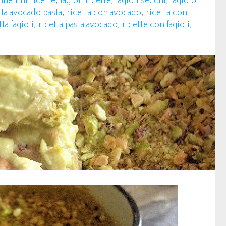
nnellini ricette
,
fagioli ricette
,
fagioli secchi
,
fagiolo
tta avocado pasta
,
ricetta con avocado
,
ricetta con
tta fagioli
,
ricetta pasta avocado
,
ricette con fagioli
,