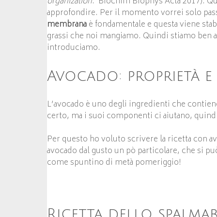
organization
. Biochim Biophys Acta 2017). Qu
approfondire. Per il momento vorrei solo pass
membrana
è fondamentale e questa viene stabi
grassi che noi mangiamo. Quindi stiamo ben atte
introduciamo.
Avocado: proprietà e
L’avocado è uno degli ingredienti che contien
certo, ma i suoi componenti ci aiutano, quin
Per questo ho voluto scrivere la ricetta con av
avocado dal gusto un pò particolare, che si 
come spuntino di metà pomeriggio!
Ricetta dello spalmab