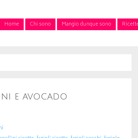
Home
Chi sono
Mangio dunque sono
Ricett
ini e avocado
mi