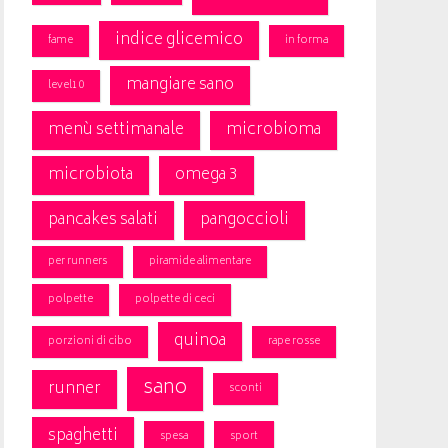
indice glicemico
fame
in forma
mangiare sano
level10
menù settimanale
microbioma
microbiota
omega 3
pancakes salati
pangoccioli
per runners
piramide alimentare
polpette
polpette di ceci
quinoa
porzioni di cibo
rape rosse
sano
runner
sconti
spaghetti
spesa
sport