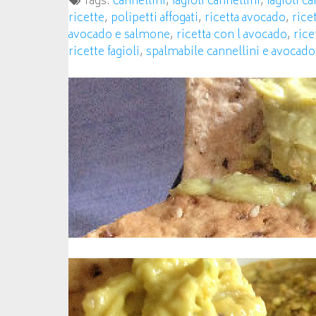
Tags:
cannellini
,
fagioli cannellini
,
fagioli ca
ricette
,
polipetti affogati
,
ricetta avocado
,
rice
avocado e salmone
,
ricetta con l avocado
,
rice
ricette fagioli
,
spalmabile cannellini e avocado