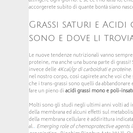
attingere ogni giorno. E se ce l’ho fatta io, ch
accorgerete subito di quante bontà siano nasc
Grassi saturi e Acidi 
sono e dove li trov
Le nuove tendenze nutrizionali vanno sempre 
proteine, ma anche una buona parte di grassi! 
invece delle
4Kcal/gr di carboidrati e proteine
.
nel nostro corpo, così capirete anche voi ch
che i trans-grassi sono quelli da abbandonare 
fare un pieno di
acidi grassi mono e poli-insat
Molti sono gli studi negli ultimi anni volti ad
della membrana ed alcuni effetti sul metaboli
della membrana cellulare è addirittura indica
al.
.
Emerging role of chemoprotective agents 