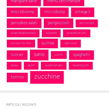
mangiare sano
menù settimanale
microbioma
microbiota
omega 3
pancakes salati
pangoccioli
per runners
piramide alimentare
polpette
polpette di ceci
quinoa
porzioni di cibo
rape rosse
sano
runner
spaghetti
sconti
spesa
sport
supermercato
tessere punti
zucchine
tortino
Articoli recenti