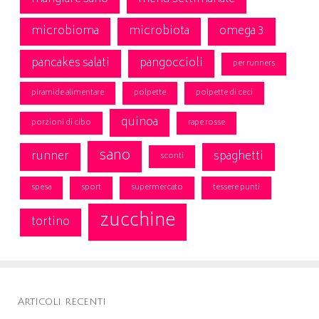
microbioma
microbiota
omega 3
pancakes salati
pangoccioli
per runners
piramide alimentare
polpette
polpette di ceci
quinoa
porzioni di cibo
rape rosse
sano
runner
spaghetti
sconti
spesa
sport
supermercato
tessere punti
zucchine
tortino
Articoli recenti