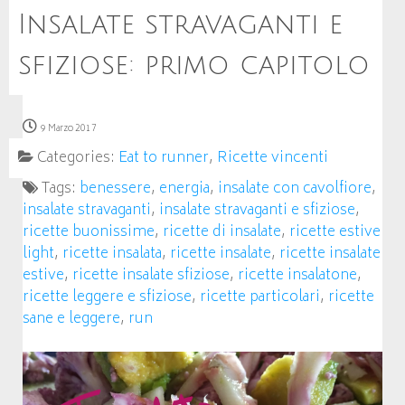
Insalate stravaganti e
sfiziose: primo capitolo
9 Marzo 2017
Categories:
Eat to runner
,
Ricette vincenti
Tags:
benessere
,
energia
,
insalate con cavolfiore
,
insalate stravaganti
,
insalate stravaganti e sfiziose
,
ricette buonissime
,
ricette di insalate
,
ricette estive
light
,
ricette insalata
,
ricette insalate
,
ricette insalate
estive
,
ricette insalate sfiziose
,
ricette insalatone
,
ricette leggere e sfiziose
,
ricette particolari
,
ricette
sane e leggere
,
run