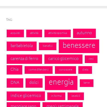
Tag
autunno
acquisti
attività
attività sportiva
benessere
barbabietola
benefici
carenza di ferro
carico glicemico
ceci
Chia
come difenderci
conoscere
dieta
energia
DNA
dolci
fame
indice glicemico
in forma
level10
mangiare sano
menù settimanale