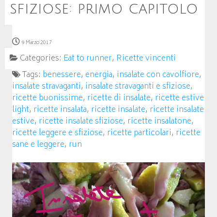
sfiziose: primo capitolo
9 Marzo 2017
Categories:
Eat to runner
,
Ricette vincenti
Tags:
benessere
,
energia
,
insalate con cavolfiore
,
insalate stravaganti
,
insalate stravaganti e sfiziose
,
ricette buonissime
,
ricette di insalate
,
ricette estive
light
,
ricette insalata
,
ricette insalate
,
ricette insalate
estive
,
ricette insalate sfiziose
,
ricette insalatone
,
ricette leggere e sfiziose
,
ricette particolari
,
ricette
sane e leggere
,
run