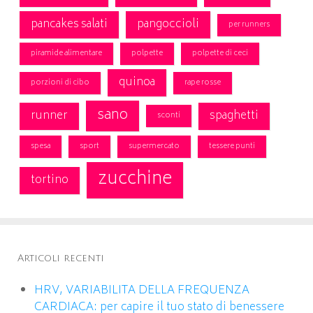
pancakes salati
pangoccioli
per runners
piramide alimentare
polpette
polpette di ceci
quinoa
porzioni di cibo
rape rosse
sano
runner
spaghetti
sconti
spesa
sport
supermercato
tessere punti
zucchine
tortino
Articoli recenti
HRV, VARIABILITA DELLA FREQUENZA
CARDIACA: per capire il tuo stato di benessere