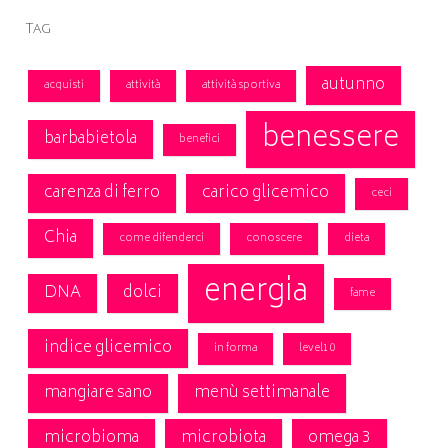
Tag
autunno
acquisti
attività
attività sportiva
benessere
barbabietola
benefici
carenza di ferro
carico glicemico
ceci
Chia
come difenderci
conoscere
dieta
energia
DNA
dolci
fame
indice glicemico
in forma
level10
mangiare sano
menù settimanale
microbioma
microbiota
omega 3