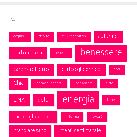
Tag
autunno
acquisti
attività
attività sportiva
benessere
barbabietola
benefici
carenza di ferro
carico glicemico
ceci
Chia
come difenderci
conoscere
dieta
energia
DNA
dolci
fame
indice glicemico
in forma
level10
mangiare sano
menù settimanale