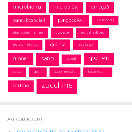
microbioma
microbiota
omega 3
pancakes salati
pangoccioli
per runners
piramide alimentare
polpette
polpette di ceci
quinoa
porzioni di cibo
rape rosse
sano
runner
spaghetti
sconti
spesa
sport
supermercato
tessere punti
zucchine
tortino
Articoli recenti