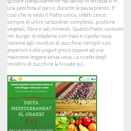
gustare tranquillamente nel tavolo in terrazza o in
una panchina al parco, durante la pausa pranzo. E’
così che io vedo il Piatto unico, infatti cerco
sempre di unire carboidrati complessi, proteine
vegetali, fibre e sali minerali. Questo Piatto consiste
nei burger di edadame con mais e cipolla rossa
insieme agli involtini di zucchine riempiti con
peperoni e allo yogurt greco oppure ad una
maionese leggera senza uova. La ricetta degli
involtini di zucchine la trovate
qui.